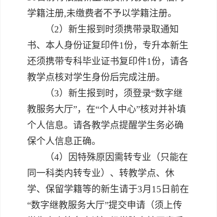
学籍注册
,未缴费者不予以学籍注册。
（
2）
新生报到时
须携带
录取通知
书、本人身份证复印件
1份，专升本新生
还须
携
带专科毕业证书复印件
1
份
，
请各
教学点核对学生身份后完成注册
。
（
3）
新生报到时，
须登录
“数字继
教服务大厅”
，在
“个人中心”
核对并补填
个人信息。
请各教学点提醒学生务必确
保个人信息正确
。
（
4）因特殊原因需
转专业
（
只能在
同一科类内转专业
）、转教学点、休
学、保留学籍等的新生请于
3月15日前在
“数字继教服务大厅”提交申请（须上传