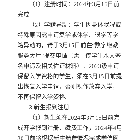
（
1）注册时间：2024年3月15日前
完成
（
2）学籍异动：学生因身体状况或
特殊原因需申请复学或休学、退学等学
籍异动的，请于3月15日前在“数字继教
服务大厅”提交申请（需上传学生本人签
名申请及相关佐证材料）。2023
级
申请
保留入学资格
的
学生
，
须在
3
月
15
日前
提
出恢复入学申请
，否则视作放弃入学
，
不再保留入学资格。
3.新生报到注册
（
1）新生须在
20
24
年
3
月
15
日前
完
成
开学报到注册、缴费工作，
2024
年
4月
30
日前将根据新生缴费情况
完成
学信网